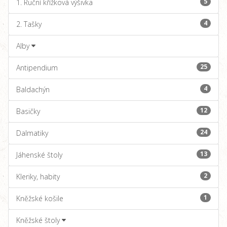
5
1. Ruční křížková výšivka
4
2. Tašky
Alby
25
Antipendium
4
Baldachýn
12
Basičky
24
Dalmatiky
13
Jáhenské štoly
2
Kleriky, habity
1
Kněžské košile
Kněžské štoly