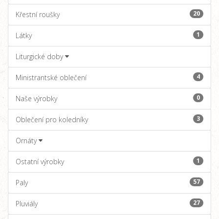
20
Křestní roušky
1
Látky
Liturgické doby
4
Ministrantské oblečení
0
Naše výrobky
3
Oblečení pro koledníky
Ornáty
1
Ostatní výrobky
57
Paly
27
Pluviály