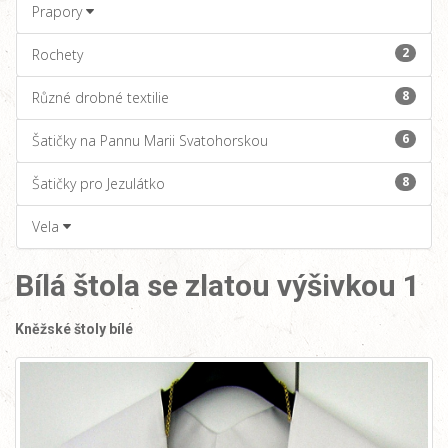
Prapory
2
Rochety
8
Různé drobné textilie
6
Šatičky na Pannu Marii Svatohorskou
8
Šatičky pro Jezulátko
Vela
Bílá štola se zlatou výšivkou 1
Kněžské štoly bílé