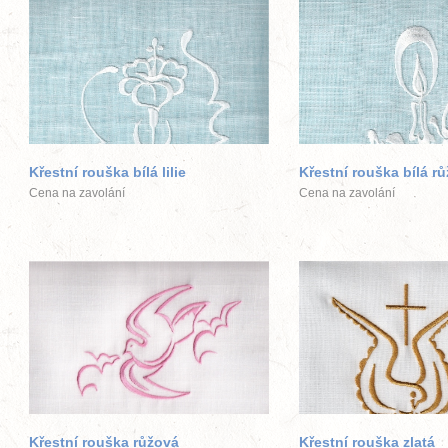
větší obrázek
větší obráz
Křestní rouška bílá lilie
Křestní rouška bílá rů
Cena na zavolání
Cena na zavolání
větší obrázek
větší obráz
Křestní rouška růžová
Křestní rouška zlatá