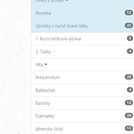
Ihned k dodání
12
Novinka
22
Výrobky z ručně tkané látky
5
1. Ruční křížková výšivka
4
2. Tašky
Alby
25
Antipendium
4
Baldachýn
12
Basičky
24
Dalmatiky
13
Jáhenské štoly