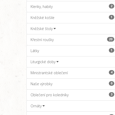
2
Kleriky, habity
1
Kněžské košile
Kněžské štoly
20
Křestní roušky
1
Látky
Liturgické doby
4
Ministrantské oblečení
0
Naše výrobky
3
Oblečení pro koledníky
Ornáty