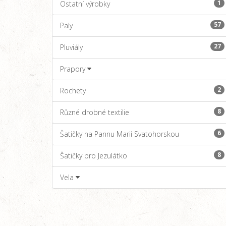
1
Ostatní výrobky
57
Paly
27
Pluviály
Prapory
2
Rochety
8
Různé drobné textilie
6
Šatičky na Pannu Marii Svatohorskou
8
Šatičky pro Jezulátko
Vela