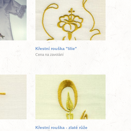
Cena: 0
ek
Kč">větší
obrázek
Křestní rouška "lilie"
Cena na zavolání
ek
větší obrázek
Křestní rouška - zlaté růže