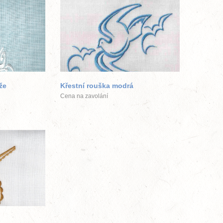
ek
větší obrázek
že
Křestní rouška modrá
Cena na zavolání
ek