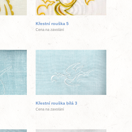
ek
větší obrázek
Křestní rouška 5
Cena na zavolání
ek
větší obrázek
Křestní rouška bílá 3
Cena na zavolání