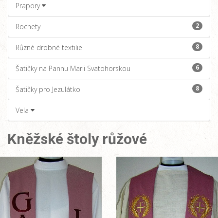
Prapory
2
Rochety
8
Různé drobné textilie
6
Šatičky na Pannu Marii Svatohorskou
8
Šatičky pro Jezulátko
Vela
Kněžské štoly růžové
větší obrázek
větší obrázek
větší obrázek
větší obrázek
větší obrázek
větší obrázek
větší obrázek
větší obrázek
větší obrázek