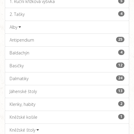
5
1. Ruční křížková výšivka
4
2. Tašky
Alby
25
Antipendium
4
Baldachýn
12
Basičky
24
Dalmatiky
13
Jáhenské štoly
2
Kleriky, habity
1
Kněžské košile
Kněžské štoly