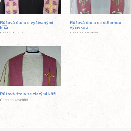
větší obrázek
větší obrázek
Růžová štola s vyšívanými
Růžová štola se stříbrnou
kříži
výšivkou
Cena: 3150 Kč
Cena na zavolání
větší obrázek
Růžová štola se zlatými kříži
Cena na zavolání