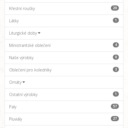
20
Křestní roušky
1
Látky
Liturgické doby
4
Ministrantské oblečení
0
Naše výrobky
3
Oblečení pro koledníky
Ornáty
1
Ostatní výrobky
57
Paly
27
Pluviály