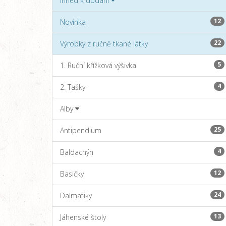
Ihned k dodání
12
Novinka
22
Výrobky z ručně tkané látky
5
1. Ruční křížková výšivka
4
2. Tašky
Alby
25
Antipendium
4
Baldachýn
12
Basičky
24
Dalmatiky
13
Jáhenské štoly