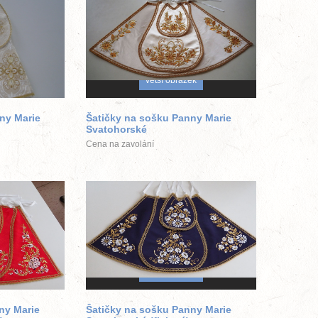
ek
větší obrázek
ny Marie
Šatičky na sošku Panny Marie
Svatohorské
Cena na zavolání
ek
větší obrázek
ny Marie
Šatičky na sošku Panny Marie