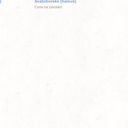
)
Svatohorské (fialové)
Cena na zavolání