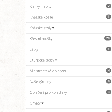
2
Kleriky, habity
1
Kněžské košile
Kněžské štoly
20
Křestní roušky
1
Látky
Liturgické doby
4
Ministrantské oblečení
0
Naše výrobky
3
Oblečení pro koledníky
Ornáty