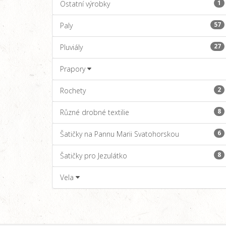
1
Ostatní výrobky
57
Paly
27
Pluviály
Prapory
2
Rochety
8
Různé drobné textilie
6
Šatičky na Pannu Marii Svatohorskou
8
Šatičky pro Jezulátko
Vela