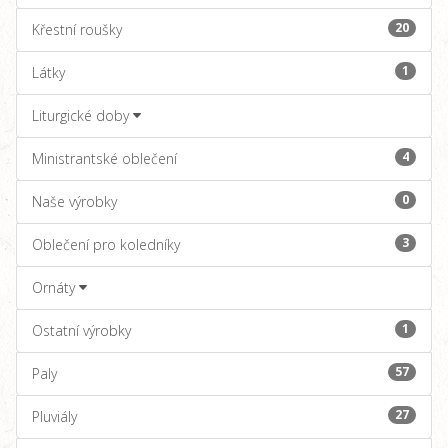
20
Křestní roušky
1
Látky
Liturgické doby
4
Ministrantské oblečení
0
Naše výrobky
3
Oblečení pro koledníky
Ornáty
1
Ostatní výrobky
57
Paly
27
Pluviály