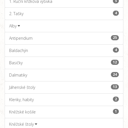
5
1. Ruční křížková výšivka
4
2. Tašky
Alby
25
Antipendium
4
Baldachýn
12
Basičky
24
Dalmatiky
13
Jáhenské štoly
2
Kleriky, habity
1
Kněžské košile
Kněžské štoly