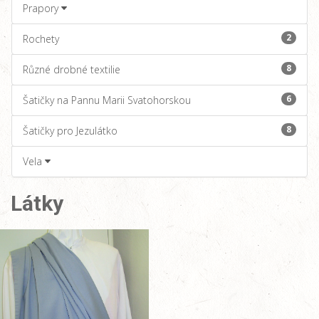
Prapory
2
Rochety
8
Různé drobné textilie
6
Šatičky na Pannu Marii Svatohorskou
8
Šatičky pro Jezulátko
Vela
Látky
větší obrázek
větší obrázek