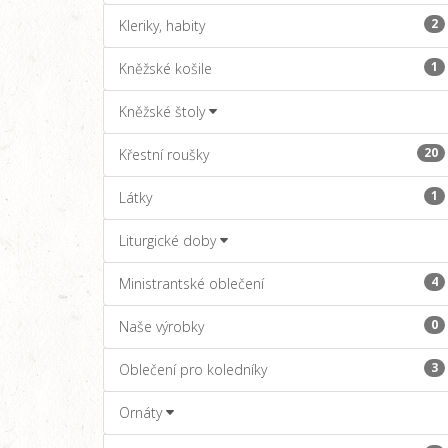
2
Kleriky, habity
1
Kněžské košile
Kněžské štoly
20
Křestní roušky
1
Látky
Liturgické doby
4
Ministrantské oblečení
0
Naše výrobky
3
Oblečení pro koledníky
Ornáty