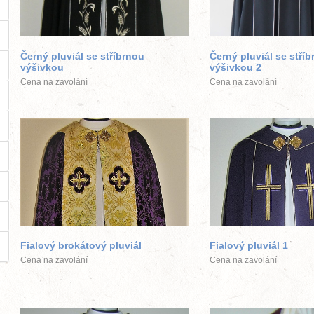
větší obrázek
větší obráz
Černý pluviál se stříbrnou
Černý pluviál se stří
výšivkou
výšivkou 2
Cena na zavolání
Cena na zavolání
větší obrázek
větší obráz
Fialový brokátový pluviál
Fialový pluviál 1
Cena na zavolání
Cena na zavolání