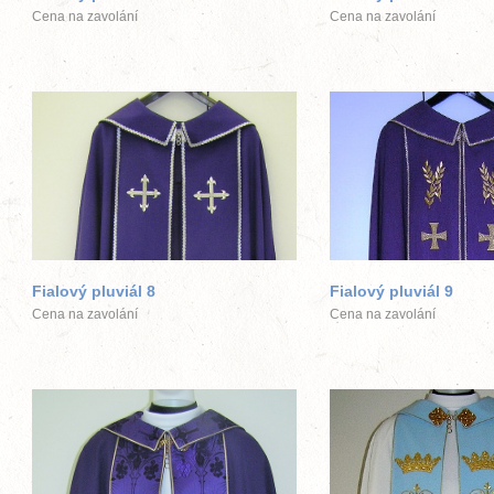
Cena na zavolání
Cena na zavolání
větší obrázek
větší obráz
Fialový pluviál 8
Fialový pluviál 9
Cena na zavolání
Cena na zavolání