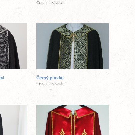
Cena na zavolání
ek
větší obrázek
ál
Černý pluviál
Cena na zavolání