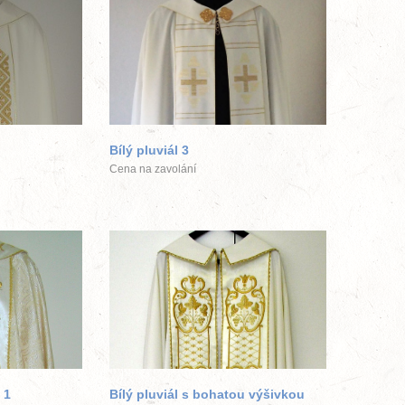
ek
větší obrázek
Bílý pluviál 3
Cena na zavolání
ek
větší obrázek
 1
Bílý pluviál s bohatou výšivkou