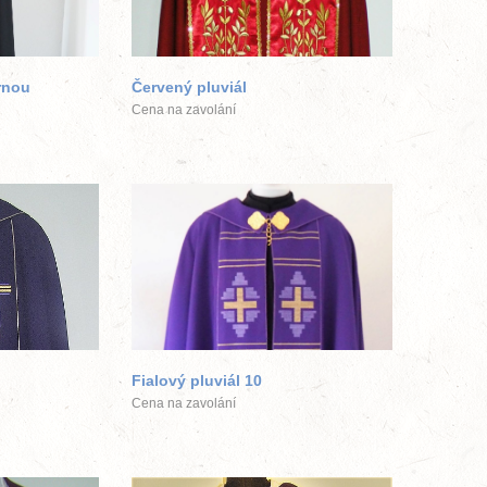
ek
větší obrázek
brnou
Červený pluviál
Cena na zavolání
ek
větší obrázek
Fialový pluviál 10
Cena na zavolání