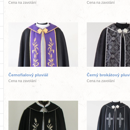
Cena na zavolání
Cena na zavolání
větší obrázek
větší obráz
Černofialový pluviál
Černý brokátový pluvi
Cena na zavolání
Cena na zavolání