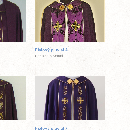
ek
větší obrázek
Fialový pluviál 4
Cena na zavolání
ek
větší obrázek
Fialový pluviál 7