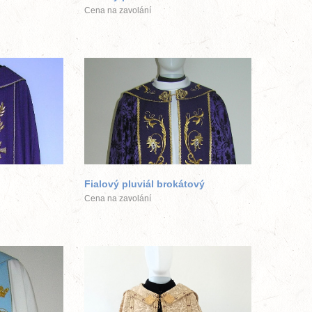
Cena na zavolání
ek
větší obrázek
Fialový pluviál brokátový
Cena na zavolání