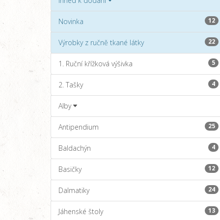
Ihned k dodání
12
Novinka
22
Výrobky z ručně tkané látky
5
1. Ruční křížková výšivka
4
2. Tašky
Alby
25
Antipendium
4
Baldachýn
12
Basičky
24
Dalmatiky
13
Jáhenské štoly