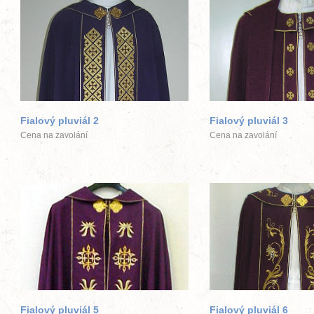
větší obrázek
větší obráz
Fialový pluviál 2
Fialový pluviál 3
Cena na zavolání
Cena na zavolání
větší obrázek
větší obráz
Fialový pluviál 5
Fialový pluviál 6