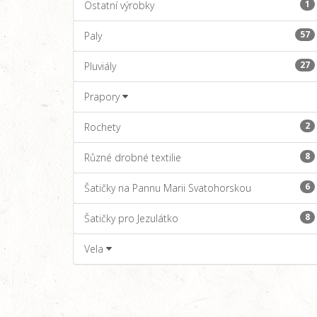
1
Ostatní výrobky
57
Paly
27
Pluviály
Prapory
2
Rochety
8
Různé drobné textilie
6
Šatičky na Pannu Marii Svatohorskou
8
Šatičky pro Jezulátko
Vela