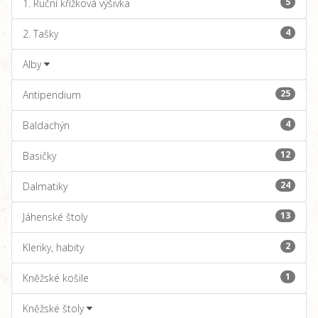
5
1. Ruční křížková výšivka
4
2. Tašky
Alby
25
Antipendium
4
Baldachýn
12
Basičky
24
Dalmatiky
13
Jáhenské štoly
2
Kleriky, habity
1
Kněžské košile
Kněžské štoly