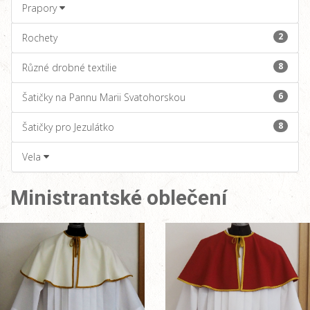
Prapory
2
Rochety
8
Různé drobné textilie
6
Šatičky na Pannu Marii Svatohorskou
8
Šatičky pro Jezulátko
Vela
Ministrantské oblečení
větší obrázek
větší obrázek
větší obrázek
větší obrázek
větší obrázek
větší obrázek