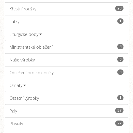
20
Křestní roušky
1
Látky
Liturgické doby
4
Ministrantské oblečení
0
Naše výrobky
3
Oblečení pro koledníky
Ornáty
1
Ostatní výrobky
57
Paly
27
Pluviály