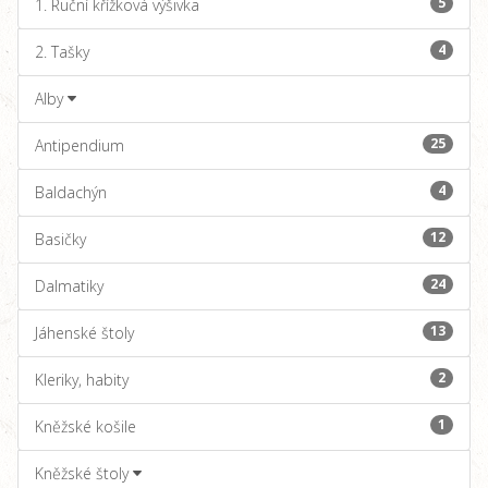
5
1. Ruční křížková výšivka
4
2. Tašky
Alby
25
Antipendium
4
Baldachýn
12
Basičky
24
Dalmatiky
13
Jáhenské štoly
2
Kleriky, habity
1
Kněžské košile
Kněžské štoly