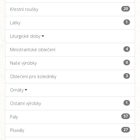
20
Křestní roušky
1
Látky
Liturgické doby
4
Ministrantské oblečení
0
Naše výrobky
3
Oblečení pro koledníky
Ornáty
1
Ostatní výrobky
57
Paly
27
Pluviály