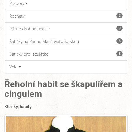
Prapory
2
Rochety
8
Různé drobné textilie
6
Šatičky na Pannu Marii Svatohorskou
8
Šatičky pro Jezulátko
Vela
Řeholní habit se škapulířem a
cingulem
Kleriky, habity