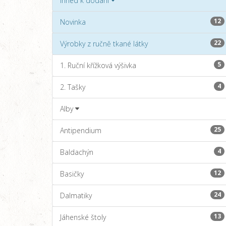
Ihned k dodání
12
Novinka
22
Výrobky z ručně tkané látky
5
1. Ruční křížková výšivka
4
2. Tašky
Alby
25
Antipendium
4
Baldachýn
12
Basičky
24
Dalmatiky
13
Jáhenské štoly