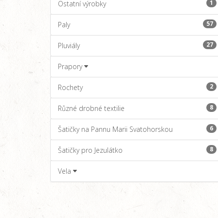
1
Ostatní výrobky
57
Paly
27
Pluviály
Prapory
2
Rochety
8
Různé drobné textilie
6
Šatičky na Pannu Marii Svatohorskou
8
Šatičky pro Jezulátko
Vela