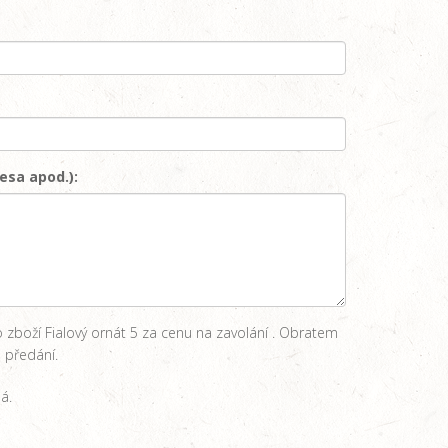
esa apod.):
 zboží Fialový ornát 5 za cenu na zavolání . Obratem
 předání.
á.