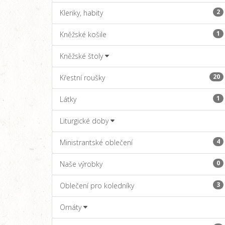
2
Kleriky, habity
1
Kněžské košile
Kněžské štoly
20
Křestní roušky
1
Látky
Liturgické doby
4
Ministrantské oblečení
0
Naše výrobky
3
Oblečení pro koledníky
Ornáty