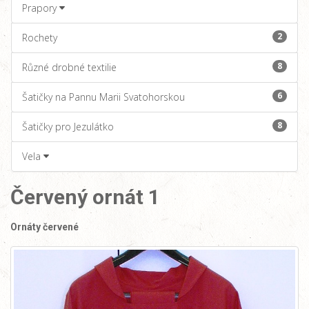
Prapory
2
Rochety
8
Různé drobné textilie
6
Šatičky na Pannu Marii Svatohorskou
8
Šatičky pro Jezulátko
Vela
Červený ornát 1
Ornáty červené