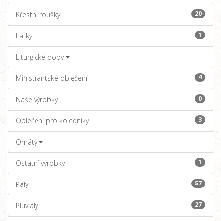
20
Křestní roušky
1
Látky
Liturgické doby
4
Ministrantské oblečení
0
Naše výrobky
3
Oblečení pro koledníky
Ornáty
1
Ostatní výrobky
57
Paly
27
Pluviály