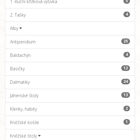
5
1. Ruční křížková výšivka
4
2. Tašky
Alby
25
Antipendium
4
Baldachýn
12
Basičky
24
Dalmatiky
13
Jáhenské štoly
2
Kleriky, habity
1
Kněžské košile
Kněžské štoly