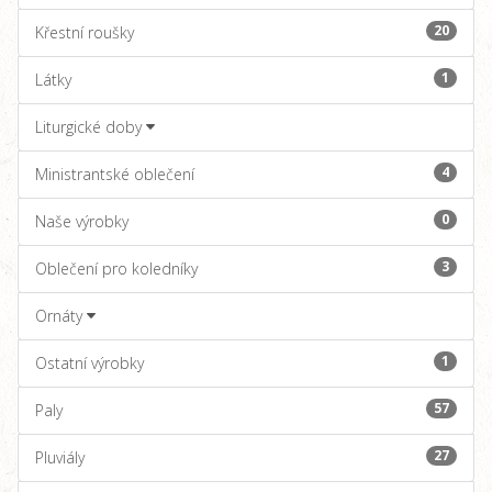
20
Křestní roušky
1
Látky
Liturgické doby
4
Ministrantské oblečení
0
Naše výrobky
3
Oblečení pro koledníky
Ornáty
1
Ostatní výrobky
57
Paly
27
Pluviály