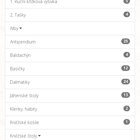
5
1. Ruční křížková výšivka
4
2. Tašky
Alby
25
Antipendium
4
Baldachýn
12
Basičky
24
Dalmatiky
13
Jáhenské štoly
2
Kleriky, habity
1
Kněžské košile
Kněžské štoly