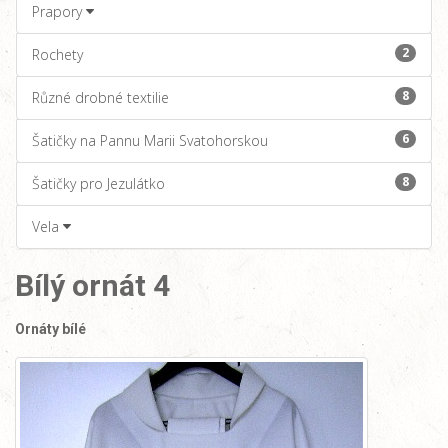
Prapory
2
Rochety
8
Různé drobné textilie
6
Šatičky na Pannu Marii Svatohorskou
8
Šatičky pro Jezulátko
Vela
Bílý ornát 4
Ornáty bílé