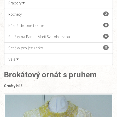
Prapory
2
Rochety
8
Různé drobné textilie
6
Šatičky na Pannu Marii Svatohorskou
8
Šatičky pro Jezulátko
Vela
Brokátový ornát s pruhem
Ornáty bílé