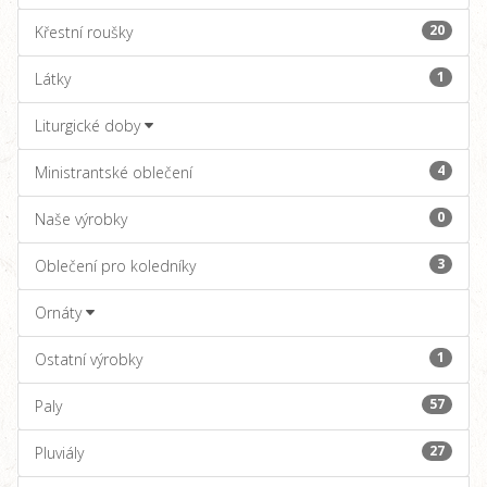
20
Křestní roušky
1
Látky
Liturgické doby
4
Ministrantské oblečení
0
Naše výrobky
3
Oblečení pro koledníky
Ornáty
1
Ostatní výrobky
57
Paly
27
Pluviály