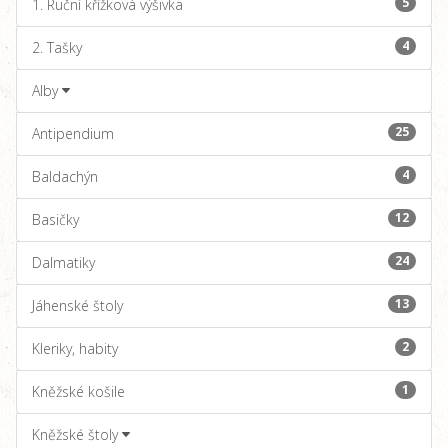
5
1. Ruční křížková výšivka
4
2. Tašky
Alby
25
Antipendium
4
Baldachýn
12
Basičky
24
Dalmatiky
13
Jáhenské štoly
2
Kleriky, habity
1
Kněžské košile
Kněžské štoly