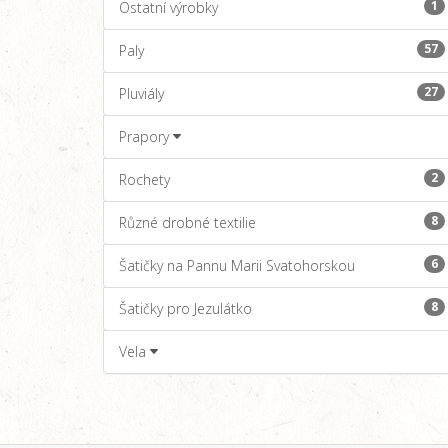
1
Ostatní výrobky
57
Paly
27
Pluviály
Prapory
2
Rochety
8
Různé drobné textilie
6
Šatičky na Pannu Marii Svatohorskou
8
Šatičky pro Jezulátko
Vela