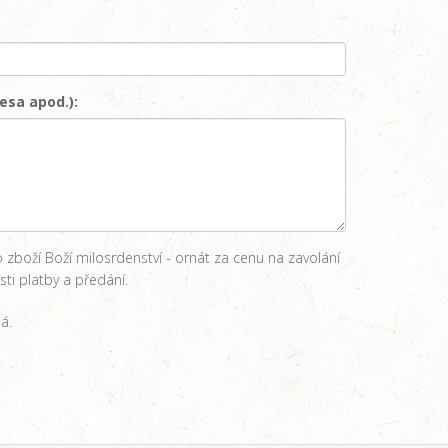
esa apod.):
zboží Boží milosrdenství - ornát za cenu na zavolání
i platby a předání.
á.