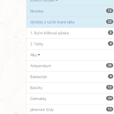
Ihned k dodání
12
Novinka
22
Výrobky z ručně tkané látky
5
1. Ruční křížková výšivka
4
2. Tašky
Alby
25
Antipendium
4
Baldachýn
12
Basičky
24
Dalmatiky
13
Jáhenské štoly