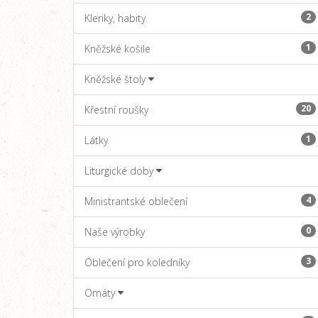
2
Kleriky, habity
1
Kněžské košile
Kněžské štoly
20
Křestní roušky
1
Látky
Liturgické doby
4
Ministrantské oblečení
0
Naše výrobky
3
Oblečení pro koledníky
Ornáty