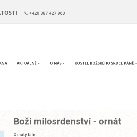
ÁTOSTI
+420 387 427 963
RANA
AKTUÁLNĚ
O NÁS
KOSTEL BOŽSKÉHO SRDCE PÁNĚ
Boží milosrdenství - ornát
Ornáty bílé