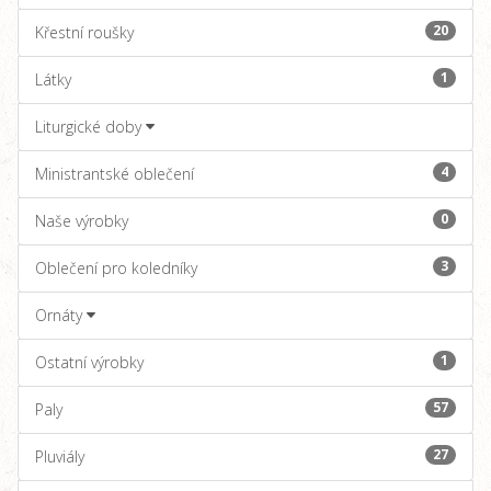
20
Křestní roušky
1
Látky
Liturgické doby
4
Ministrantské oblečení
0
Naše výrobky
3
Oblečení pro koledníky
Ornáty
1
Ostatní výrobky
57
Paly
27
Pluviály