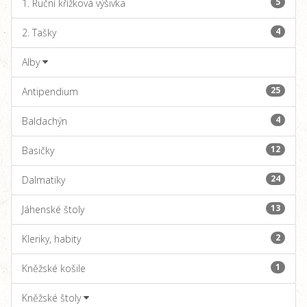
5
1. Ruční křížková výšivka
4
2. Tašky
Alby
25
Antipendium
4
Baldachýn
12
Basičky
24
Dalmatiky
13
Jáhenské štoly
2
Kleriky, habity
1
Kněžské košile
Kněžské štoly