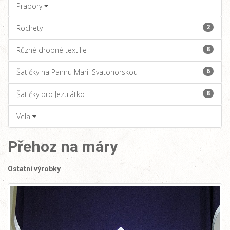
Prapory
2
Rochety
8
Různé drobné textilie
6
Šatičky na Pannu Marii Svatohorskou
8
Šatičky pro Jezulátko
Vela
Přehoz na máry
Ostatní výrobky