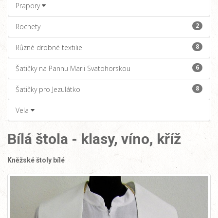
Prapory
2
Rochety
8
Různé drobné textilie
6
Šatičky na Pannu Marii Svatohorskou
8
Šatičky pro Jezulátko
Vela
Bílá štola - klasy, víno, kříž
Kněžské štoly bílé