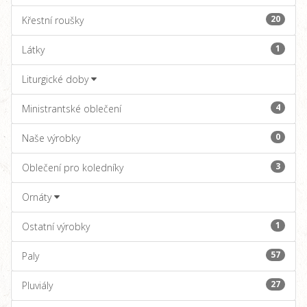
20
Křestní roušky
1
Látky
Liturgické doby
4
Ministrantské oblečení
0
Naše výrobky
3
Oblečení pro koledníky
Ornáty
1
Ostatní výrobky
57
Paly
27
Pluviály