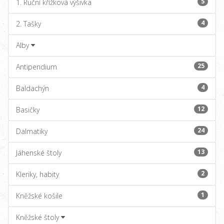
5
1. Ruční křížková výšivka
4
2. Tašky
Alby
25
Antipendium
4
Baldachýn
12
Basičky
24
Dalmatiky
13
Jáhenské štoly
2
Kleriky, habity
1
Kněžské košile
Kněžské štoly