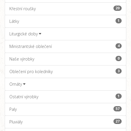
20
Křestní roušky
1
Látky
Liturgické doby
4
Ministrantské oblečení
0
Naše výrobky
3
Oblečení pro koledníky
Ornáty
1
Ostatní výrobky
57
Paly
27
Pluviály