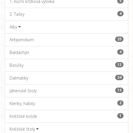
5
1. Ruční křížková výšivka
4
2. Tašky
Alby
25
Antipendium
4
Baldachýn
12
Basičky
24
Dalmatiky
13
Jáhenské štoly
2
Kleriky, habity
1
Kněžské košile
Kněžské štoly