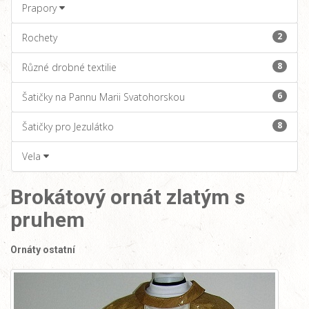
Prapory
2
Rochety
8
Různé drobné textilie
6
Šatičky na Pannu Marii Svatohorskou
8
Šatičky pro Jezulátko
Vela
Brokátový ornát zlatým s
pruhem
Ornáty ostatní