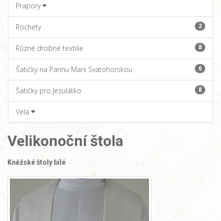
Prapory
2
Rochety
8
Různé drobné textilie
6
Šatičky na Pannu Marii Svatohorskou
8
Šatičky pro Jezulátko
Vela
Velikonoční štola
Kněžské štoly bílé