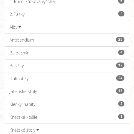
5
1. Ruční křížková výšivka
4
2. Tašky
Alby
25
Antipendium
4
Baldachýn
12
Basičky
24
Dalmatiky
13
Jáhenské štoly
2
Kleriky, habity
1
Kněžské košile
Kněžské štoly