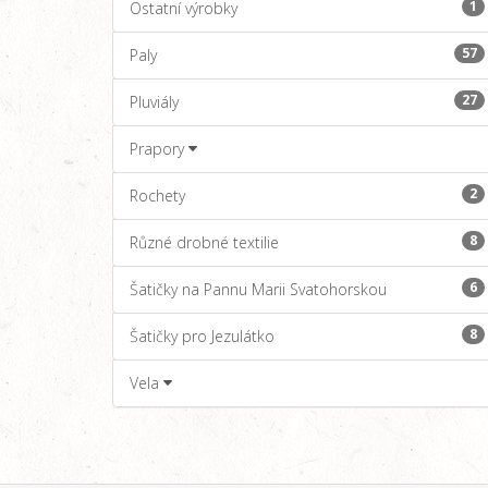
1
Ostatní výrobky
57
Paly
27
Pluviály
Prapory
2
Rochety
8
Různé drobné textilie
6
Šatičky na Pannu Marii Svatohorskou
8
Šatičky pro Jezulátko
Vela