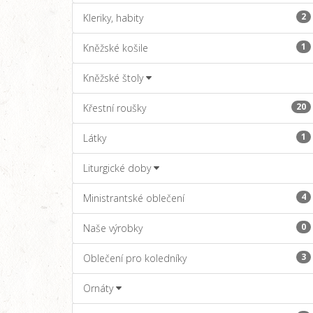
2
Kleriky, habity
1
Kněžské košile
Kněžské štoly
20
Křestní roušky
1
Látky
Liturgické doby
4
Ministrantské oblečení
0
Naše výrobky
3
Oblečení pro koledníky
Ornáty