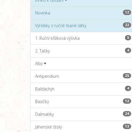
Ihned k dodání
12
Novinka
22
Výrobky z ručně tkané látky
5
1. Ruční křížková výšivka
4
2. Tašky
Alby
25
Antipendium
4
Baldachýn
12
Basičky
24
Dalmatiky
13
Jáhenské štoly