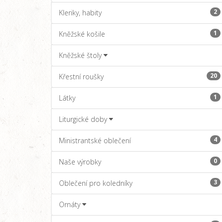
2
Kleriky, habity
1
Kněžské košile
Kněžské štoly
20
Křestní roušky
1
Látky
Liturgické doby
4
Ministrantské oblečení
0
Naše výrobky
3
Oblečení pro koledníky
Ornáty