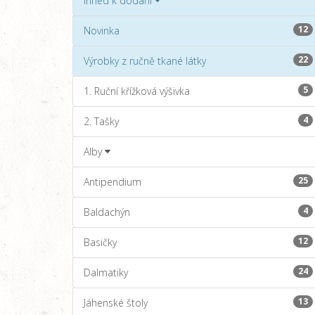
Ihned k dodání
12
Novinka
22
Výrobky z ručně tkané látky
5
1. Ruční křížková výšivka
4
2. Tašky
Alby
25
Antipendium
4
Baldachýn
12
Basičky
24
Dalmatiky
13
Jáhenské štoly