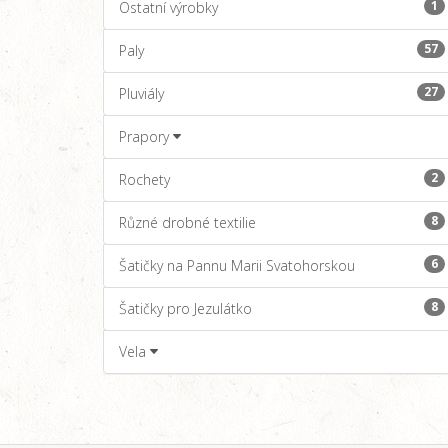
1
Ostatní výrobky
57
Paly
27
Pluviály
Prapory
2
Rochety
8
Různé drobné textilie
6
Šatičky na Pannu Marii Svatohorskou
8
Šatičky pro Jezulátko
Vela