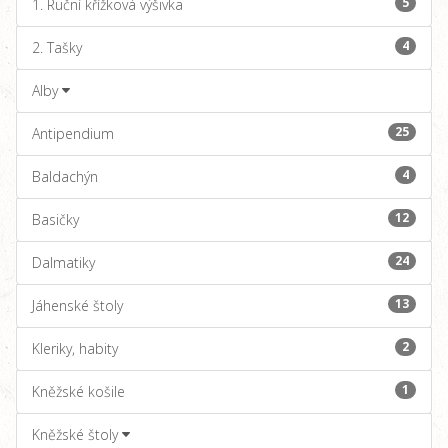
5
1. Ruční křížková výšivka
4
2. Tašky
Alby
25
Antipendium
4
Baldachýn
12
Basičky
24
Dalmatiky
13
Jáhenské štoly
2
Kleriky, habity
1
Kněžské košile
Kněžské štoly