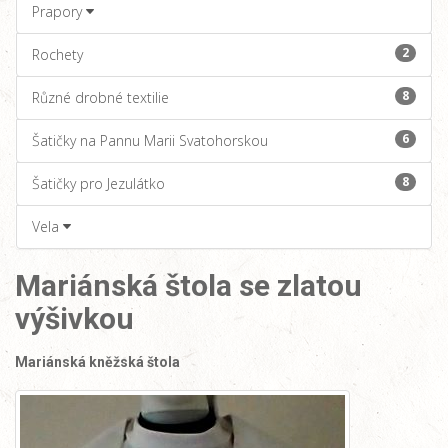
Prapory
2
Rochety
8
Různé drobné textilie
6
Šatičky na Pannu Marii Svatohorskou
8
Šatičky pro Jezulátko
Vela
Mariánská štola se zlatou
výšivkou
Mariánská kněžská štola