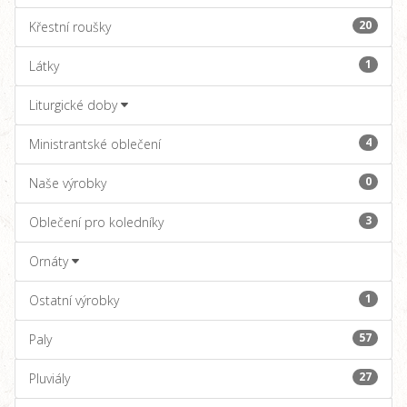
20
Křestní roušky
1
Látky
Liturgické doby
4
Ministrantské oblečení
0
Naše výrobky
3
Oblečení pro koledníky
Ornáty
1
Ostatní výrobky
57
Paly
27
Pluviály