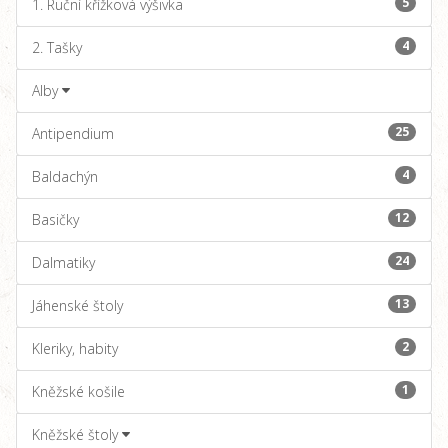
5
1. Ruční křížková výšivka
4
2. Tašky
Alby
25
Antipendium
4
Baldachýn
12
Basičky
24
Dalmatiky
13
Jáhenské štoly
2
Kleriky, habity
1
Kněžské košile
Kněžské štoly