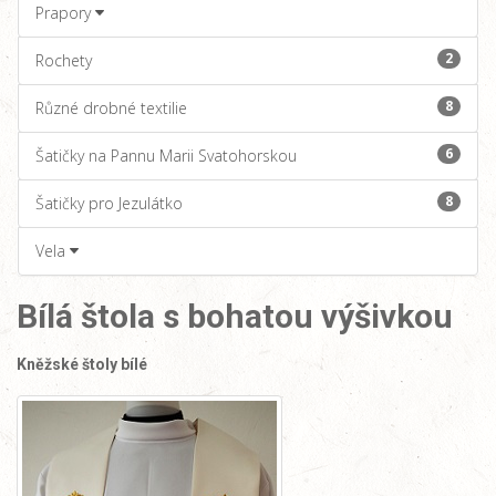
Prapory
2
Rochety
8
Různé drobné textilie
6
Šatičky na Pannu Marii Svatohorskou
8
Šatičky pro Jezulátko
Vela
Bílá štola s bohatou výšivkou
Kněžské štoly bílé