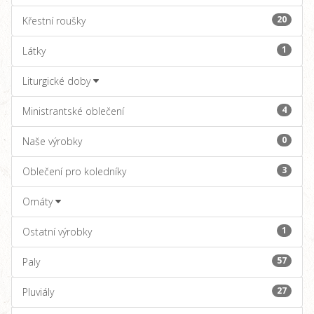
20
Křestní roušky
1
Látky
Liturgické doby
4
Ministrantské oblečení
0
Naše výrobky
3
Oblečení pro koledníky
Ornáty
1
Ostatní výrobky
57
Paly
27
Pluviály