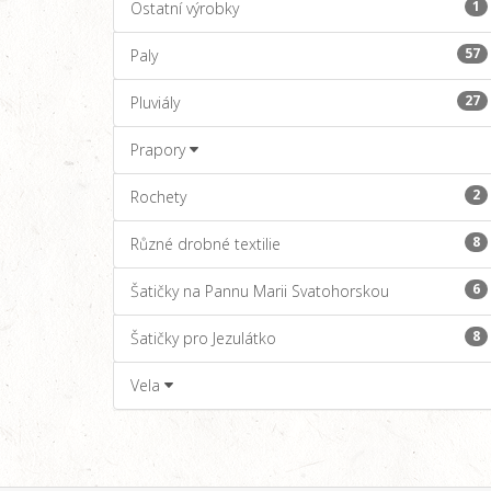
1
Ostatní výrobky
57
Paly
27
Pluviály
Prapory
2
Rochety
8
Různé drobné textilie
6
Šatičky na Pannu Marii Svatohorskou
8
Šatičky pro Jezulátko
Vela