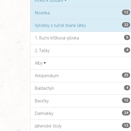
Ihned k dodání
12
Novinka
22
Výrobky z ručně tkané látky
5
1. Ruční křížková výšivka
4
2. Tašky
Alby
25
Antipendium
4
Baldachýn
12
Basičky
24
Dalmatiky
13
Jáhenské štoly