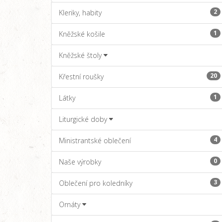
2
Kleriky, habity
1
Kněžské košile
Kněžské štoly
20
Křestní roušky
1
Látky
Liturgické doby
4
Ministrantské oblečení
0
Naše výrobky
3
Oblečení pro koledníky
Ornáty