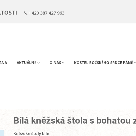
ÁTOSTI
+420 387 427 963
RANA
AKTUÁLNĚ
O NÁS
KOSTEL BOŽSKÉHO SRDCE PÁNĚ
Bílá kněžská štola s bohatou 
Kněžské štoly bílé