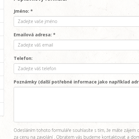
Jméno: *
Emailová adresa: *
Telefon:
Poznámky (další potřebné informace jako například adr
Odesláním tohoto formuláře souhlasíte s tím, že máte zájem o 
za cenu na zavolání . Obratem vás budeme kontaktovat a doml