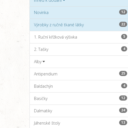
Ihned k dodání
12
Novinka
22
Výrobky z ručně tkané látky
5
1. Ruční křížková výšivka
4
2. Tašky
Alby
25
Antipendium
4
Baldachýn
12
Basičky
24
Dalmatiky
13
Jáhenské štoly