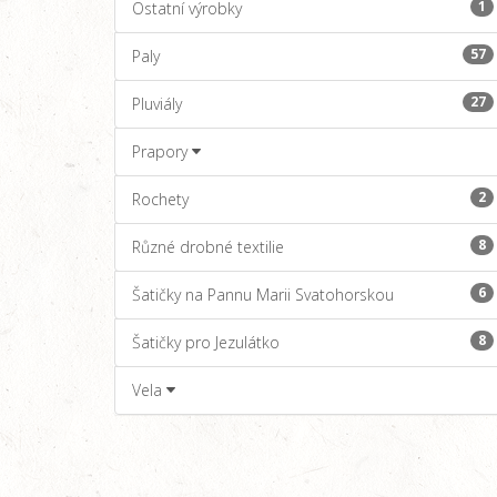
1
Ostatní výrobky
57
Paly
27
Pluviály
Prapory
2
Rochety
8
Různé drobné textilie
6
Šatičky na Pannu Marii Svatohorskou
8
Šatičky pro Jezulátko
Vela