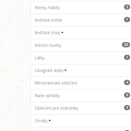
2
Kleriky, habity
1
Kněžské košile
Kněžské štoly
20
Křestní roušky
1
Látky
Liturgické doby
4
Ministrantské oblečení
0
Naše výrobky
3
Oblečení pro koledníky
Ornáty