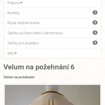
Prapory
2
Rochety
8
Různé drobné textilie
6
Šatičky na Pannu Marii Svatohorskou
8
Šatičky pro Jezulátko
Vela
Velum na požehnání 6
Velum na požehnání