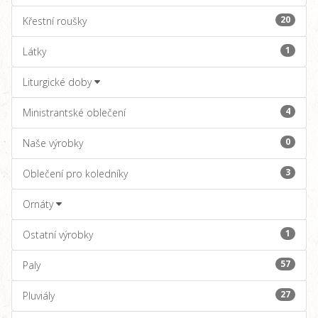
20
Křestní roušky
1
Látky
Liturgické doby
4
Ministrantské oblečení
0
Naše výrobky
3
Oblečení pro koledníky
Ornáty
1
Ostatní výrobky
57
Paly
27
Pluviály