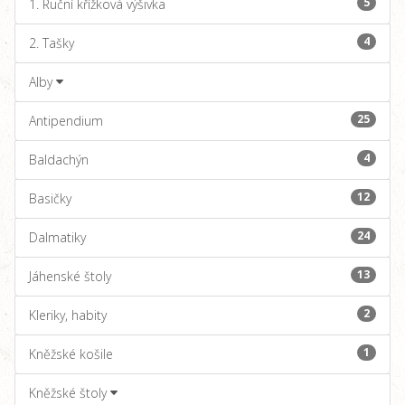
5
1. Ruční křížková výšivka
4
2. Tašky
Alby
25
Antipendium
4
Baldachýn
12
Basičky
24
Dalmatiky
13
Jáhenské štoly
2
Kleriky, habity
1
Kněžské košile
Kněžské štoly