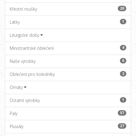
20
Křestní roušky
1
Látky
Liturgické doby
4
Ministrantské oblečení
0
Naše výrobky
3
Oblečení pro koledníky
Ornáty
1
Ostatní výrobky
57
Paly
27
Pluviály