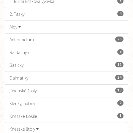
5
1. Ruční křížková výšivka
4
2. Tašky
Alby
25
Antipendium
4
Baldachýn
12
Basičky
24
Dalmatiky
13
Jáhenské štoly
2
Kleriky, habity
1
Kněžské košile
Kněžské štoly