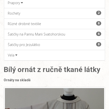
Prapory
2
Rochety
8
Různé drobné textilie
6
Šatičky na Pannu Marii Svatohorskou
8
Šatičky pro Jezulátko
Vela
Bílý ornát z ručně tkané látky
Ornáty na skladě