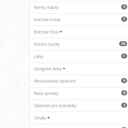
2
Kleriky, habity
1
Kněžské košile
Kněžské štoly
20
Křestní roušky
1
Látky
Liturgické doby
4
Ministrantské oblečení
0
Naše výrobky
3
Oblečení pro koledníky
Ornáty