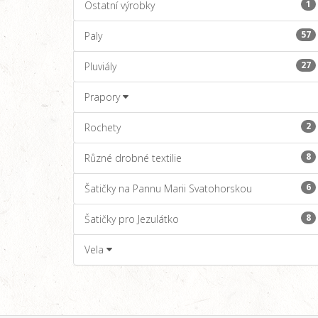
1
Ostatní výrobky
57
Paly
27
Pluviály
Prapory
2
Rochety
8
Různé drobné textilie
6
Šatičky na Pannu Marii Svatohorskou
8
Šatičky pro Jezulátko
Vela