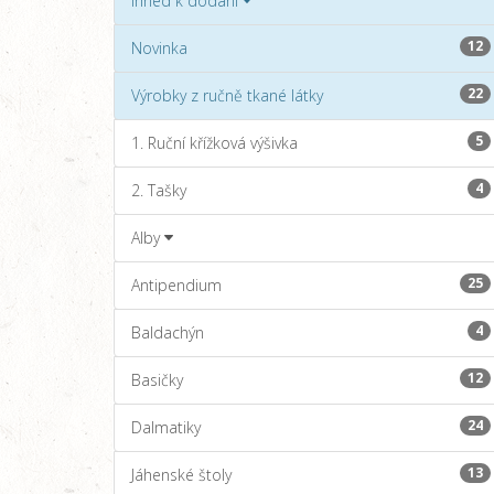
Ihned k dodání
12
Novinka
22
Výrobky z ručně tkané látky
5
1. Ruční křížková výšivka
4
2. Tašky
Alby
25
Antipendium
4
Baldachýn
12
Basičky
24
Dalmatiky
13
Jáhenské štoly